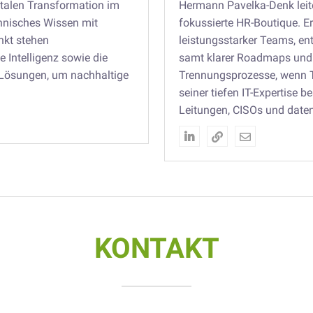
italen Transformation im
Hermann Pavelka-Denk leite
chnisches Wissen mit
fokussierte HR-Boutique. 
nkt stehen
leistungsstarker Teams, en
 Intelligenz sowie die
samt klarer Roadmaps und 
-Lösungen, um nachhaltige
Trennungsprozesse, wenn 
seiner tiefen IT-Expertise b
Leitungen, CISOs und daten



KONTAKT